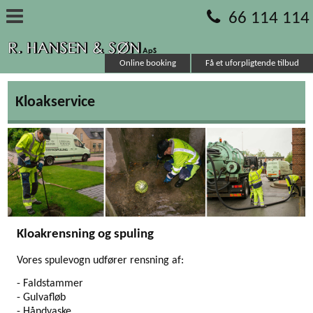
66 114 114
Online booking
Få et uforpligtende tilbud
Kloakservice
Kloakrensning og spuling
Vores spulevogn udfører rensning af:
- Faldstammer
- Gulvafløb
- Håndvaske